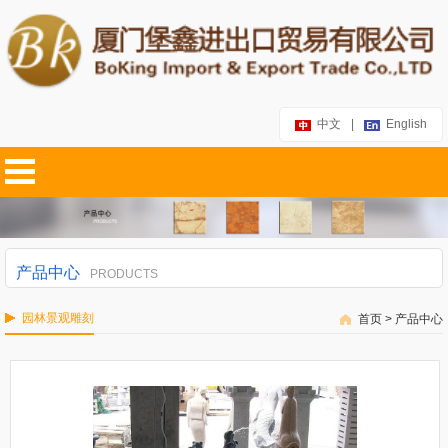
中文
|
English
产品中心
PRODUCTS
园林景观雕刻
首页
>
产品中心